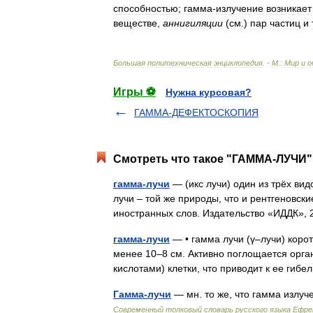
способностью
;
гамма
-
излучение
возникает
веществе
,
аннигиляции
(
см
.)
пар
частиц
и
Большая
политехническая
энциклопедия
. -
М
.
:
Мир
и
о
Игры ⚽
Нужна курсовая?
ГАММА-ДЕФЕКТОСКОПИЯ
Смотреть что такое "ГАММА-ЛУЧИ" 
гамма-лучи
— (икс лучи) один из трёх ви
лучи – той же природы, что и рентгеновск
иностранных слов. Издательство «ИДДК»
гамма-лучи
— • гамма лучи (γ–лучи) коро
менее 10–8 см. Активно поглощается орг
кислотами) клетки, что приводит к ее ги
Гамма-лучи
— мн. то же, что гамма излу
Современный толковый словарь русского языка Ефр