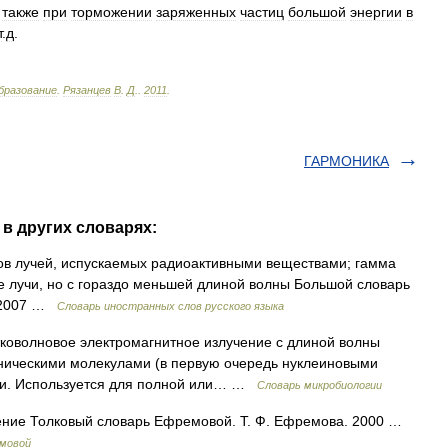
также
при
торможении
заряженных
частиц
большой
энергии
в
т
.
д
.
бразование
.
Рязанцев
В
.
Д
.
.
2011
.
ГАРМОНИКА
в других словарях:
дов лучей, испускаемых радиоактивными веществами; гамма
ие лучи, но с гораздо меньшей длиной волны Большой словарь
, 2007 …
Словарь иностранных слов русского языка
тковолновое электромагнитное излучение с длиной волны
аническими молекулами (в первую очередь нуклеиновыми
бели. Используется для полной или… …
Словарь микробиологии
чение Толковый словарь Ефремовой. Т. Ф. Ефремова. 2000 …
емовой