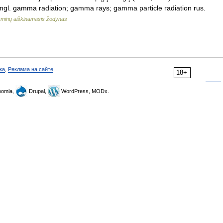
angl. gamma radiation; gamma rays; gamma particle radiation rus.
rminų aiškinamasis žodynas
ка
,
Реклама на сайте
18+
omla,
Drupal,
WordPress, MODx.