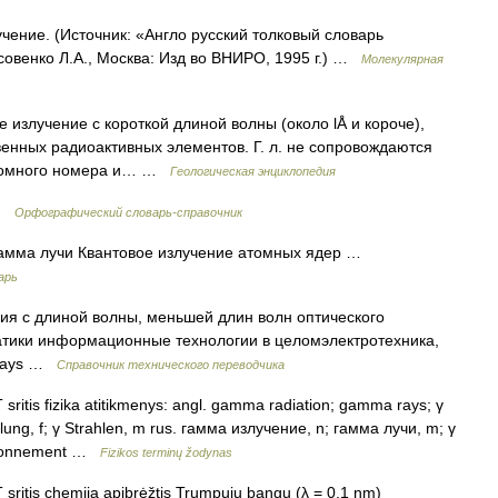
чение. (Источник: «Англо русский толковый словарь
совенко Л.А., Москва: Изд во ВНИРО, 1995 г.) …
Молекулярная
 излучение с короткой длиной волны (около lÅ и короче),
енных радиоактивных элементов. Г. л. не сопровождаются
атомного номера и… …
Геологическая энциклопедия
 …
Орфографический словарь-справочник
гамма лучи Квантовое излучение атомных ядер …
арь
я с длиной волны, меньшей длин волн оптического
Тематики информационные технологии в целомэлектротехника,
 rays …
Справочник технического переводчика
sritis fizika atitikmenys: angl. gamma radiation; gamma rays; γ
ng, f; γ Strahlen, m rus. гамма излучение, n; гамма лучи, m; γ
ayonnement …
Fizikos terminų žodynas
sritis chemija apibrėžtis Trumpųjų bangų (λ = 0,1 nm)