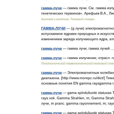
гамма-лучи
— гамма лучи. См. гамма излу
генетических терминов». Арефьев В.А., Ли
биология и генетика. Толковый словарь.
ГАММА-ЛУЧИ
— (g лучи) электромагнитное
испускаемое ядрами природных и искусств
изменением заряда излучающего ядра, 
гамма-лучи
— гамма лучи, гамма лучей
гамма-лучи
— гамма излучение; отрасл. 
Политехнический терминологический толковый слов
гамма-лучи
— Электромагнитные колебани
диапазона. [http://www.morepc.ru/dict/] 
основные понятия EN gamma raysgamma
гамма-лучи
— gama spinduliuotė statusas T 
rays vok. Gamma Strahlen, m; Gamma Strahlu
лучи, m pranc. gamma rayonnement, m; r
гамма-лучи
— gama spinduliuotė statusas T 