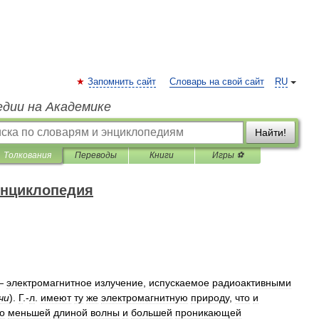
Запомнить сайт
Словарь на свой сайт
RU
едии на Академике
Найти!
Толкования
Переводы
Книги
Игры ⚽
энциклопедия
—
электромагнитное
излучение
,
испускаемое
радиоактивными
чи
).
Г
.-
л
.
имеют
ту
же
электромагнитную
природу
,
что
и
о
меньшей
длиной
волны
и
большей
проникающей