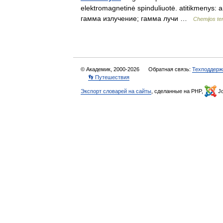
elektromagnetinė spinduliuotė. atitikmenys: 
гамма излучение; гамма лучи …
Chemijos te
© Академик, 2000-2026
Обратная связь:
Техподдерж
👣 Путешествия
Экспорт словарей на сайты
, сделанные на PHP,
Jo