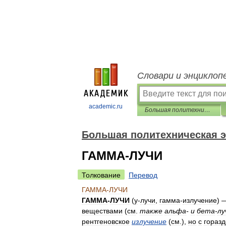
Словари и энциклоп
academic.ru
Большая политехническая энциклопедия
Большая политехническая 
ГАММА-ЛУЧИ
Толкование
Перевод
ГАММА
-
ЛУЧИ
ГАММА
-
ЛУЧИ
(
у
-
лучи
,
гамма
-
излучение
) 
веществами
(
см
.
также
альфа
-
и
бета
-
лу
рентгеновское
излучение
(
см
.),
но
с
горазд